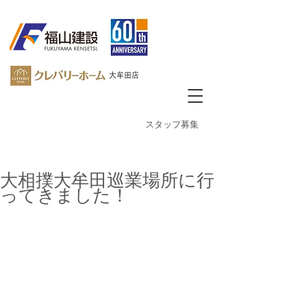
大牟田店
​スタッフ募集
大相撲大牟田巡業場所に行
ってきました！